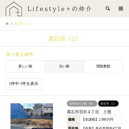
Lifestyle+の仲介
検索
高石市（2）
高石市（2）
並べ替え条件
新しい順
古い順
閲覧数順
1件中 1件を表示
住宅向け土地（44）
高石市（2）
高石市羽衣４丁目 土地
価格
【非課税】2,980万円
所在地
【住所】高石市羽衣4丁目